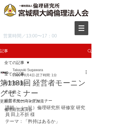
TEL.0229-87-3445
営業時間／13:00〜17：00
記事
全ての記事
Takayuki Sugawara
全ての記事
2020年8月4日
読了時間: 1分
第1181回 経営者モーニン
経営者の集い
グセミナー
その他
経営者モーニングセミナー
更新日：
2020年8月24日
講師：（一社）倫理研究所 研修室 研究
倫理経営講演会
員 田上不折 様
テーマ：「矜持はあるか」