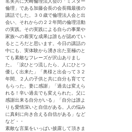
名実共に大崎倫理法人会の「ミスター
倫理」である加藤会長の会長職最後の
講話でした。３０歳で倫理法人会と出
会い、それからの２２年間の倫理活動
の実践。その実践による自らの事業や
家族への着実な成果は誰もが認めてい
るところだと思います。今日の講話の
中にも、実体験から湧き出た至極のと
ても素敵なフレーズが沢山ありまし
た。「涙ひとつ流したら、人にひとつ
優しく出来た」「奥様と出会って３２
年間、２人の子供と共に自分も育てて
もらった。妻に感謝」「過去は変えら
れる！辛い過去でも変えられた。父に
感謝出来る自分がいる」「自分は誰よ
りも愛情深いと自信がある。人の悩み
に真剣に向き合える自信がある」など
など・・
素敵な言葉をいっぱい披露して頂きま