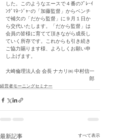
した。このようなエースで４番のﾌﾟﾚｰｲ
ﾝｸﾞﾏﾈｰｼﾞｬｰの「加藤監督」からベンチ
で補欠の「だから監督」に９月１日か
ら交代いたします。「だから監督」は
会員の皆様に育てて頂きながら成長し
ていく所存です。これからも引き続き
ご協力賜ります様、よろしくお願い申
し上げます。
大崎倫理法人会 会長 ナカリ㈱ 中村信一
郎
経営者モーニングセミナー
すべて表示
最新記事