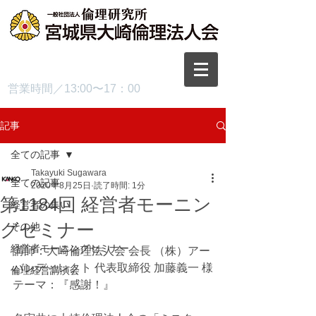
TEL.0229-87-3445
営業時間／13:00〜17：00
記事
全ての記事
Takayuki Sugawara
全ての記事
2020年8月25日
読了時間: 1分
第1184回 経営者モーニン
経営者の集い
グセミナー
その他
経営者モーニングセミナー
講師：大崎倫理法人会 会長 （株）アー
バンディレクト 代表取締役 加藤義一 様
倫理経営講演会
テーマ：『感謝！』