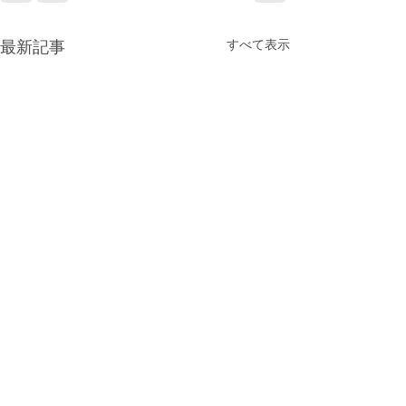
すべて表示
最新記事
第1192回 経営者モーニン
第1191回 経営
グセミナー
グセミナー