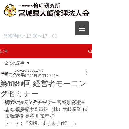
TEL.0229-87-3445
営業時間／13:00〜17：00
記事
全ての記事
Takayuki Sugawara
全ての記事
2020年9月15日
読了時間: 1分
第1187回 経営者モーニン
経営者の集い
グセミナー
その他
経営者モーニングセミナー
講師：法人レクチャラー 宮城県倫理法
人会 普及拡大委員長 （株）壱岐産業 代
倫理経営講演会
表取締役 長谷川 嘉宏 様
テーマ：『図解、ますます倫理！』