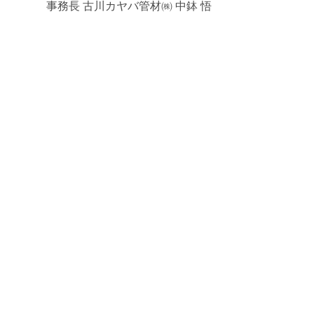
事務長 古川カヤバ管材㈱ 中鉢 悟