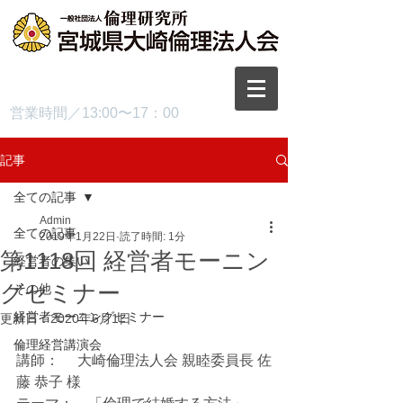
TEL.0229-87-3445
営業時間／13:00〜17：00
記事
全ての記事
Admin
全ての記事
2019年1月22日
読了時間: 1分
第1118回 経営者モーニン
経営者の集い
グセミナー
その他
経営者モーニングセミナー
更新日：
2020年6月1日
倫理経営講演会
講師：　 大崎倫理法人会 親睦委員長 佐
藤 恭子 様