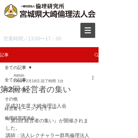
TEL.0229-87-3445
営業時間／13:00〜17：00
記事
全ての記事
Admin
全ての記事
2019年2月18日
読了時間: 1分
第2回 経営者の集い
経営者の集い
その他
平成31年度 大崎倫理法人会
経営者モーニングセミナー
倫理経営講演会
『第2回 経営者の集い』が開催されま
した。
講師：法人レクチャラー群馬倫理法人