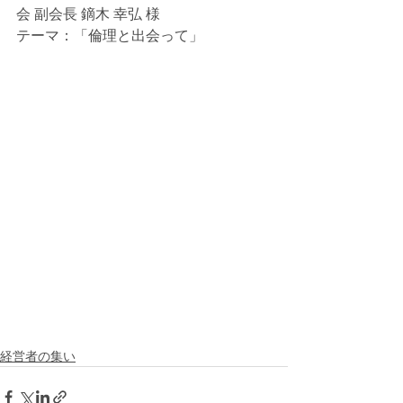
会 副会長 鏑木 幸弘 様
テーマ：「倫理と出会って」
経営者の集い