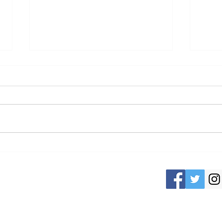
第1192回 経営者モーニング
第1
セミナー
セミ
講師：株式会社 Ｐallet (パレッ
講師
ト） 代表取締役 羽 山 暁 子 様
坂 
テーマ：「社員と組織の幸せを両
度・
立する～これから時代に必要な
人会
『職場共同体感覚』とは～」 社
いう
員と組織の幸せを両立する「職場
負担
共同体感覚」とは？初めて耳にす
を通
法人会
る言葉でした。羽山さんの軽快な
確実
大崎市古川駅前大通6丁目1-21 TEL.0229-87-3445
講演の中で、２つの言...
るも
教...