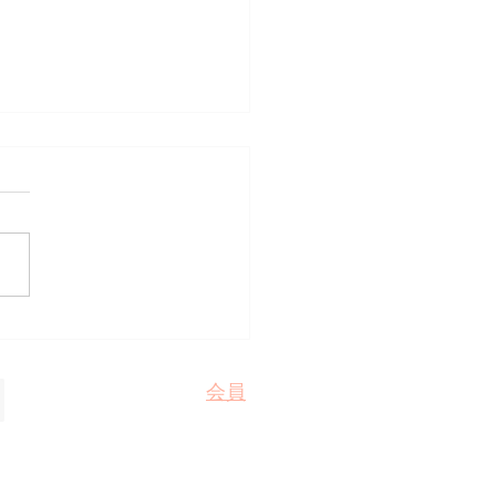
191回 経営者モーニング
ナー
：（株）保坂 代表取締役 保
浩一 様 テーマ：『令和３年
活動方針について』 倫理法
において「役職」を受けると
事は、その時は本人にとって
になるかもしれませんが、役
して学んだ経験や出会いは、
会員
に自分自身の器を深めてくれ
のであると、今回の講話で