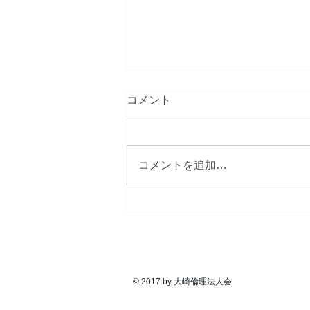
第1193回 経営者モーニング
コメント
セミナー
講師：山形県倫理法人会 監査 法
人レクチャラー ㈲布施弥七京染
コメントを追加…
店 会長 布施 富將 様 テーマ：
「役を知り、役に徹す」 本日の
講話は昨夜に引き続き、山形県倫
理法人会、布施富將監査でした。
震災の年の９月に新しい単会を立
一般社団法人 倫理研究所 大崎倫理
ち上げたお話の中で、普及拡大を
富士山に例えられ、裾野を広げ...
© 2017 by 大崎倫理法人会