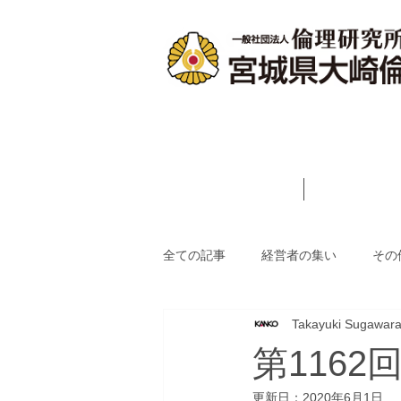
ホーム
会長あ
全ての記事
経営者の集い
その
Takayuki Sugawar
第116
更新日：
2020年6月1日